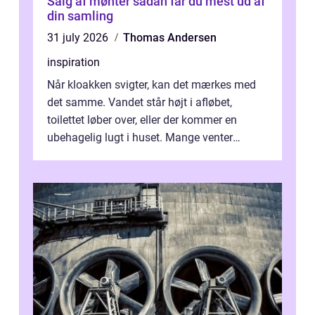
Salg af mønter sådan får du mest ud af
din samling
31 july 2026
Thomas Andersen
inspiration
Når kloakken svigter, kan det mærkes med
det samme. Vandet står højt i afløbet,
toilettet løber over, eller der kommer en
ubehagelig lugt i huset. Mange venter
desværre for længe, før de får hjælp, og...