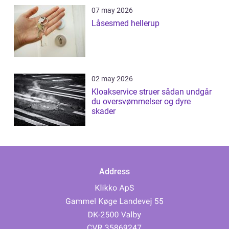
07 may 2026
Låsesmed hellerup
02 may 2026
Kloakservice struer sådan undgår
du oversvømmelser og dyre
skader
Address