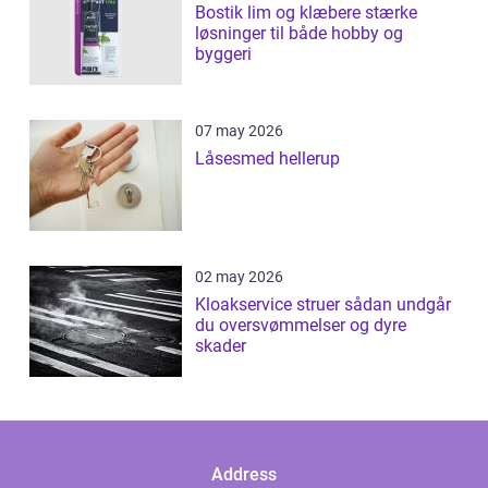
Bostik lim og klæbere stærke
løsninger til både hobby og
byggeri
07 may 2026
Låsesmed hellerup
02 may 2026
Kloakservice struer sådan undgår
du oversvømmelser og dyre
skader
Address