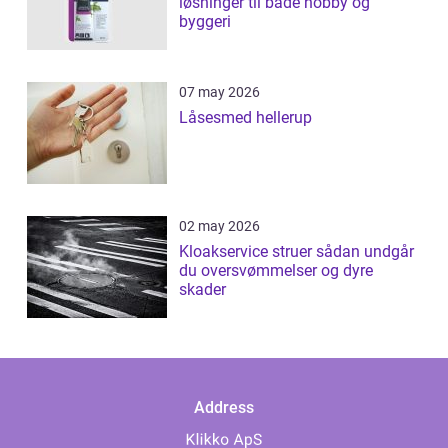
løsninger til både hobby og
byggeri
07 may 2026
Låsesmed hellerup
02 may 2026
Kloakservice struer sådan undgår
du oversvømmelser og dyre
skader
Address