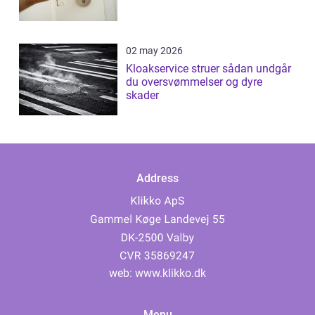
02 may 2026
Kloakservice struer sådan undgår
du oversvømmelser og dyre
skader
Address
web:
www.klikko.dk
Menu