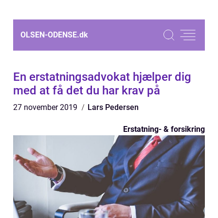
OLSEN-ODENSE.
dk
En erstatningsadvokat hjælper dig
med at få det du har krav på
27 november 2019
Lars Pedersen
Erstatning- & forsikring