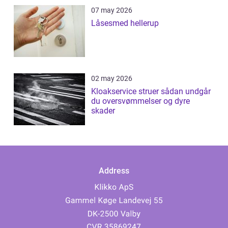
07 may 2026
Låsesmed hellerup
02 may 2026
Kloakservice struer sådan undgår
du oversvømmelser og dyre
skader
Address