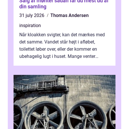
Salg af mønter sådan får du mest ud af
din samling
31 july 2026
Thomas Andersen
inspiration
Når kloakken svigter, kan det mærkes med
det samme. Vandet står højt i afløbet,
toilettet løber over, eller der kommer en
ubehagelig lugt i huset. Mange venter
desværre for længe, før de får hjælp, og...