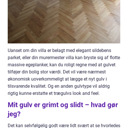
Uanset om din villa er belagt med elegant sildebens
parket, eller din murermester villa kan bryste sig af flotte
massive egeplanker, kan du roligt regne med at gulvet
tilføjer din bolig stor værdi. Det vil være nærmest
økonomisk uoverkommeligt at lægge et nyt gulv i
tilsvarende kvalitet. Og en anden gulvtype vil aldrig
rigtig kunne erstatte et trægulvs look and feel.
Mit gulv er grimt og slidt – hvad gør
jeg?
Det kan selvfølgelig godt være lidt svært at se hvorledes