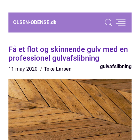
OLSEN-ODENSE.
dk
Få et flot og skinnende gulv med en
professionel gulvafslibning
gulvafslibning
11 may 2020
Toke Larsen