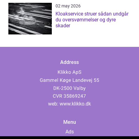
02 may 2026
Kloakservice struer sådan undgår
du oversvømmelser og dyre
skader
Address
web:
www.klikko.dk
Menu
Ads