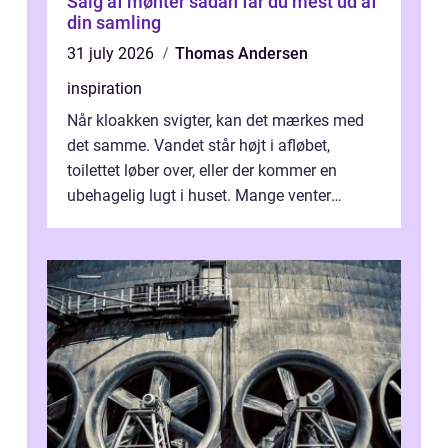
Salg af mønter sådan får du mest ud af
din samling
31 july 2026
Thomas Andersen
inspiration
Når kloakken svigter, kan det mærkes med
det samme. Vandet står højt i afløbet,
toilettet løber over, eller der kommer en
ubehagelig lugt i huset. Mange venter
desværre for længe, før de får hjælp, og...