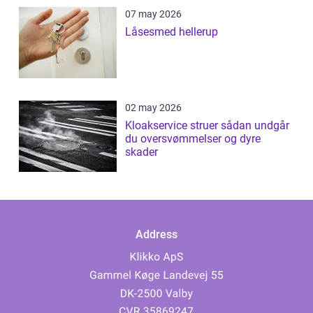
07 may 2026
Låsesmed hellerup
02 may 2026
Kloakservice struer sådan undgår
du oversvømmelser og dyre
skader
Address