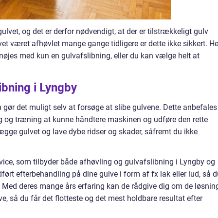
lvet, og det er derfor nødvendigt, at der er tilstrækkeligt gulv
lvet været afhøvlet mange gange tidligere er dette ikke sikkert. He
nøjes med kun en gulvafslibning, eller du kan vælge helt at
ibning i Lyngby
 gør det muligt selv at forsøge at slibe gulvene. Dette anbefales
ing og træning at kunne håndtere maskinen og udføre den rette
gge gulvet og lave dybe ridser og skader, såfremt du ikke
vice, som tilbyder både afhøvling og gulvafslibning i Lyngby og
ørt efterbehandling på dine gulve i form af fx lak eller lud, så 
 Med deres mange års erfaring kan de rådgive dig om de løsning
ve, så du får det flotteste og det mest holdbare resultat efter