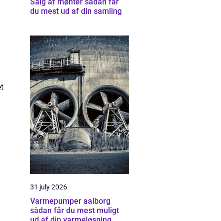
Salg af mønter sådan får
du mest ud af din samling
et
31 july 2026
Varmepumper aalborg
sådan får du mest muligt
ud af din varmeløsning