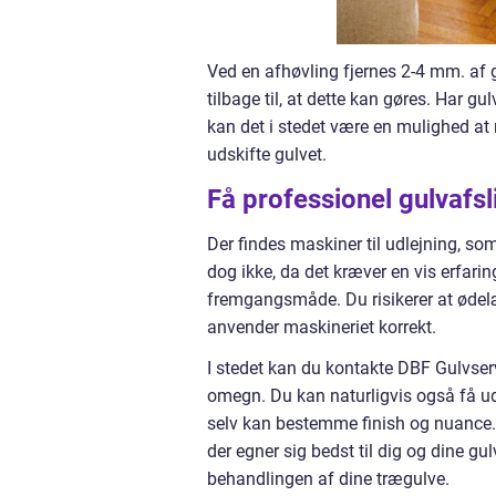
Ved en afhøvling fjernes 2-4 mm. af gu
tilbage til, at dette kan gøres. Har gu
kan det i stedet være en mulighed at 
udskifte gulvet.
Få professionel gulvafsl
Der findes maskiner til udlejning, som
dog ikke, da det kræver en vis erfar
fremgangsmåde. Du risikerer at ødelæ
anvender maskineriet korrekt.
I stedet kan du kontakte DBF Gulvser
omegn. Du kan naturligvis også få udf
selv kan bestemme finish og nuance.
der egner sig bedst til dig og dine gul
behandlingen af dine trægulve.