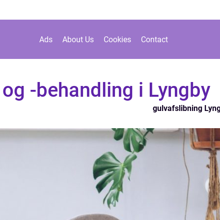
Ads
About Us
Cookies
Contact
 og -behandling i Lyngby
gulvafslibning Lyn