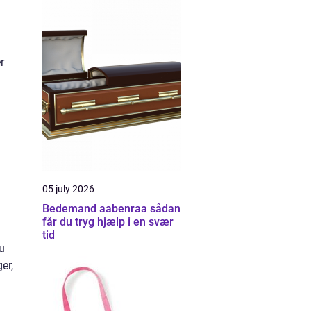
r
05 july 2026
Bedemand aabenraa sådan
får du tryg hjælp i en svær
tid
du
er,