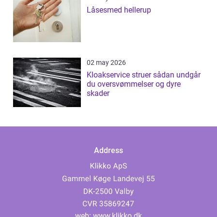
Låsesmed hellerup
02 may 2026
Kloakservice struer sådan undgår
du oversvømmelser og dyre
skader
Address
web:
www.klikko.dk