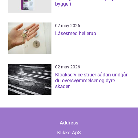
byggeri
07 may 2026
Låsesmed hellerup
02 may 2026
Kloakservice struer sådan undgår
du oversvømmelser og dyre
skader
Address