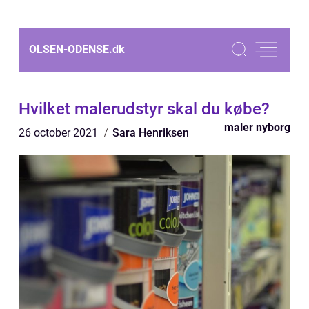
OLSEN-ODENSE.
dk
Hvilket malerudstyr skal du købe?
maler nyborg
26 october 2021
Sara Henriksen