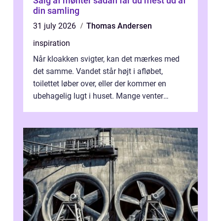
Salg af mønter sådan får du mest ud af
din samling
31 july 2026
Thomas Andersen
inspiration
Når kloakken svigter, kan det mærkes med
det samme. Vandet står højt i afløbet,
toilettet løber over, eller der kommer en
ubehagelig lugt i huset. Mange venter
desværre for længe, før de får hjælp, og...