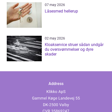
07 may 2026
Låsesmed hellerup
02 may 2026
Kloakservice struer sådan undgår
du oversvømmelser og dyre
skader
Address