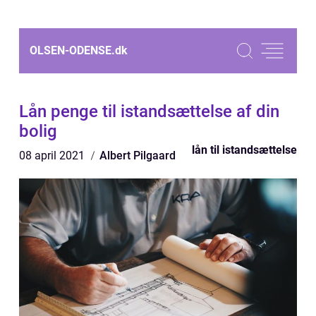
OLSEN-ODENSE.
dk
Lån penge til istandsættelse af din
bolig
lån til istandsættelse
08 april 2021
Albert Pilgaard