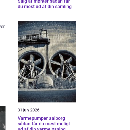
Salg af mønter sådan får
du mest ud af din samling
ver
e
31 july 2026
Varmepumper aalborg
sådan får du mest muligt
ud af din varmeløsning