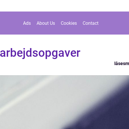
Ads
About Us
Cookies
Contact
arbejdsopgaver
låses