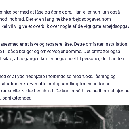
r hjælper med at låse og åbne døre. Han eller hun kan også
mod indbrud. Der er en lang række arbejdsopgaver, som
el vil vi give et overblik over nogle af de vigtigste arbejdsopga
sesmed er at lave og reparere låse. Dette omfatter installation,
se til både boliger og erhvervsejendomme. Det omfatter også
 sikre, at adgangen kun er begrænset til personer, der har den
ed er at yde nødhjælp i forbindelse med f.eks. låsning og
 situationer kræver ofte hurtig handling fra en uddannet
skader eller sikkerhedsbrud. De kan også blive bedt om at hjælp
 panikstænger.