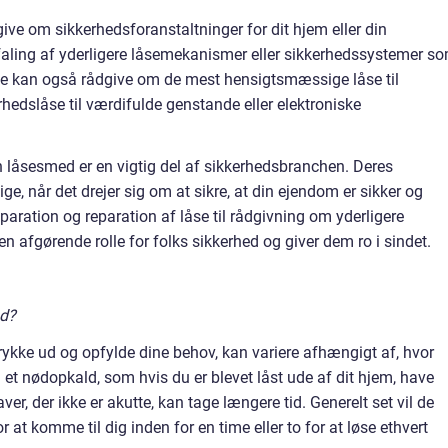
ve om sikkerhedsforanstaltninger for dit hjem eller din
aling af yderligere låsemekanismer eller sikkerhedssystemer s
 De kan også rådgive om de mest hensigtsmæssige låse til
erhedslåse til værdifulde genstande eller elektroniske
låsesmed er en vigtig del af sikkerhedsbranchen. Deres
ge, når det drejer sig om at sikre, at din ejendom er sikker og
paration og reparation af låse til rådgivning om yderligere
en afgørende rolle for folks sikkerhed og giver dem ro i sindet.
ud?
 rykke ud og opfylde dine behov, kan variere afhængigt af, hvor
 et nødopkald, som hvis du er blevet låst ude af dit hjem, have
r, der ikke er akutte, kan tage længere tid. Generelt set vil de
 at komme til dig inden for en time eller to for at løse ethvert