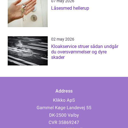
07 may 2026
Låsesmed hellerup
02 may 2026
Kloakservice struer sådan undgår
du oversvømmelser og dyre
skader
Address