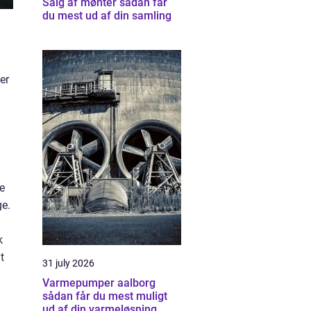
Salg af mønter sådan får
du mest ud af din samling
er
re
ge.
k
t
31 july 2026
Varmepumper aalborg
sådan får du mest muligt
ud af din varmeløsning