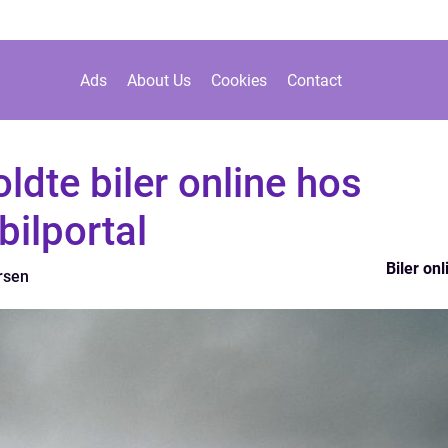
Ads
About Us
Cookies
Contact
ldte biler online hos
bilportal
Biler onl
rsen