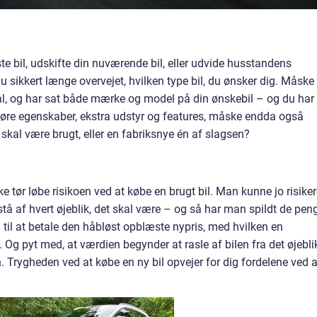
ste bil, udskifte din nuværende bil, eller udvide husstandens
sikkert længe overvejet, hvilken type bil, du ønsker dig. Måske 
mål, og har sat både mærke og model på din ønskebil – og du har
køre egenskaber, ekstra udstyr og features, måske endda også
 skal være brugt, eller en fabriksnye én af slagsen?
e tør løbe risikoen ved at købe en brugt bil. Man kunne jo risike
tå af hvert øjeblik, det skal være – og så har man spildt de pen
d til at betale den håbløst opblæste nypris, med hvilken en
. Og pyt med, at værdien begynder at rasle af bilen fra det øjebli
en. Trygheden ved at købe en ny bil opvejer for dig fordelene ved a