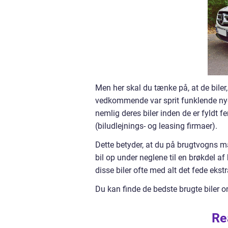
Men her skal du tænke på, at de biler
vedkommende var sprit funklende nye 
nemlig deres biler inden de er fyldt f
(biludlejnings- og leasing firmaer).
Dette betyder, at du på brugtvogns ma
bil op under neglene til en brøkdel a
disse biler ofte med alt det fede ekst
Du kan finde de bedste brugte biler o
Re