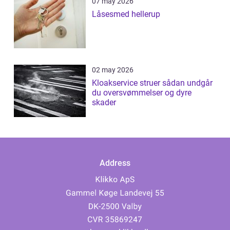
07 may 2026
Låsesmed hellerup
02 may 2026
Kloakservice struer sådan undgår
du oversvømmelser og dyre
skader
Address