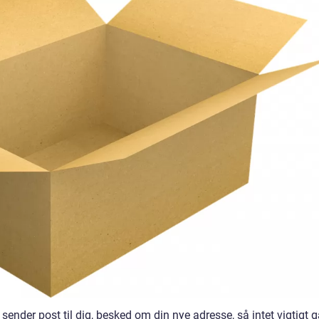
 sender post til dig, besked om din nye adresse, så intet vigtigt g