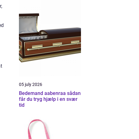
r,
ed
t
05 july 2026
Bedemand aabenraa sådan
får du tryg hjælp i en svær
tid