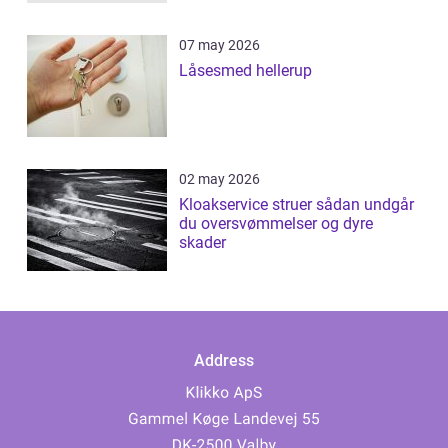
07 may 2026
Låsesmed hellerup
02 may 2026
Kloakservice struer sådan undgår
du oversvømmelser og dyre
skader
Address