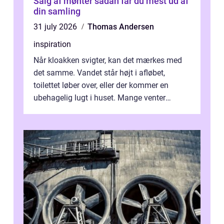
Salg af mønter sådan får du mest ud af
din samling
31 july 2026
Thomas Andersen
inspiration
Når kloakken svigter, kan det mærkes med
det samme. Vandet står højt i afløbet,
toilettet løber over, eller der kommer en
ubehagelig lugt i huset. Mange venter
desværre for længe, før de får hjælp, og...