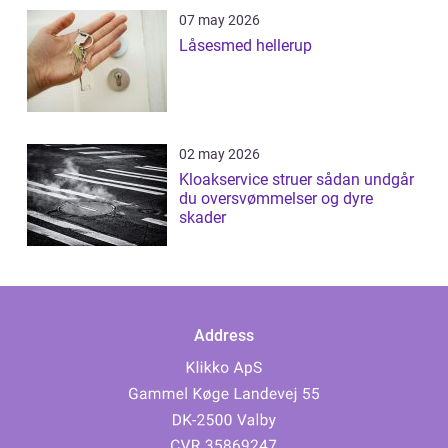
07 may 2026
Låsesmed hellerup
02 may 2026
Kloakservice struer sådan undgår
du oversvømmelser og dyre
skader
Address