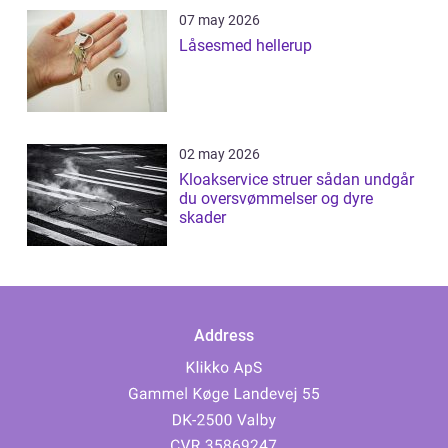
07 may 2026
Låsesmed hellerup
02 may 2026
Kloakservice struer sådan undgår
du oversvømmelser og dyre
skader
Address