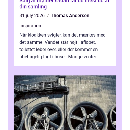
Salg af mønter sådan får du mest ud af
din samling
31 july 2026
Thomas Andersen
inspiration
Når kloakken svigter, kan det mærkes med
det samme. Vandet står højt i afløbet,
toilettet løber over, eller der kommer en
ubehagelig lugt i huset. Mange venter
desværre for længe, før de får hjælp, og...