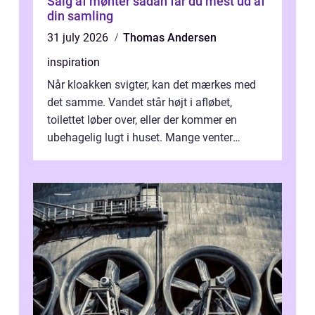
Salg af mønter sådan får du mest ud af
din samling
31 july 2026
Thomas Andersen
inspiration
Når kloakken svigter, kan det mærkes med
det samme. Vandet står højt i afløbet,
toilettet løber over, eller der kommer en
ubehagelig lugt i huset. Mange venter
desværre for længe, før de får hjælp, og...