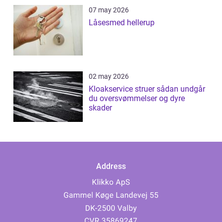
07 may 2026
Låsesmed hellerup
02 may 2026
Kloakservice struer sådan undgår
du oversvømmelser og dyre
skader
Address