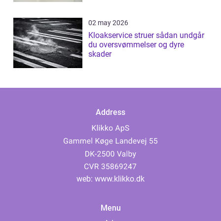
02 may 2026
Kloakservice struer sådan undgår
du oversvømmelser og dyre
skader
Address
web:
www.klikko.dk
Menu