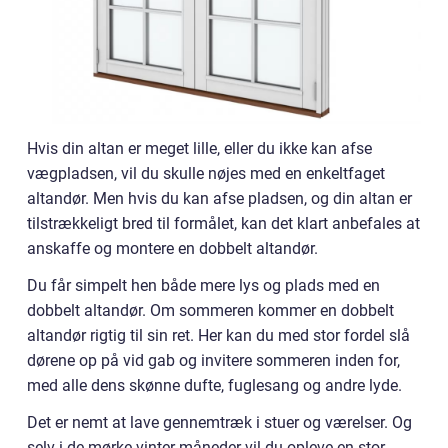
Hvis din altan er meget lille, eller du ikke kan afse
vægpladsen, vil du skulle nøjes med en enkeltfaget
altandør. Men hvis du kan afse pladsen, og din altan er
tilstrækkeligt bred til formålet, kan det klart anbefales at
anskaffe og montere en dobbelt altandør.
Du får simpelt hen både mere lys og plads med en
dobbelt altandør. Om sommeren kommer en dobbelt
altandør rigtig til sin ret. Her kan du med stor fordel slå
dørene op på vid gab og invitere sommeren inden for,
med alle dens skønne dufte, fuglesang og andre lyde.
Det er nemt at lave gennemtræk i stuer og værelser. Og
selv i de mørke vinter måneder vil du opleve en stor