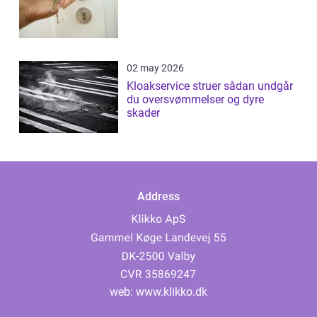
02 may 2026
Kloakservice struer sådan undgår
du oversvømmelser og dyre
skader
Address
web:
www.klikko.dk