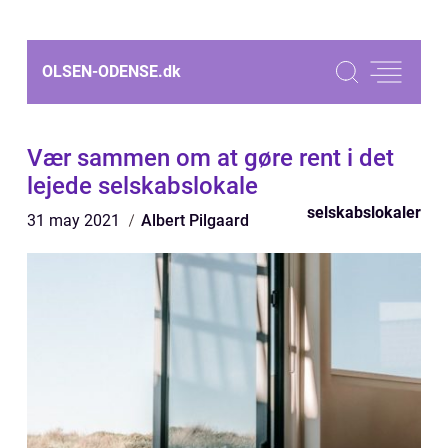
OLSEN-ODENSE.
dk
Vær sammen om at gøre rent i det
lejede selskabslokale
selskabslokaler
31 may 2021
Albert Pilgaard