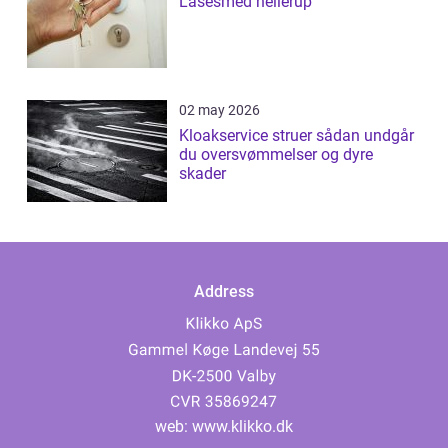
Låsesmed hellerup
02 may 2026
Kloakservice struer sådan undgår
du oversvømmelser og dyre
skader
Address
web:
www.klikko.dk