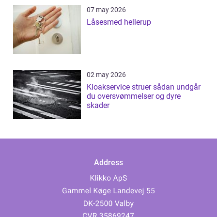
07 may 2026
Låsesmed hellerup
02 may 2026
Kloakservice struer sådan undgår
du oversvømmelser og dyre
skader
Address