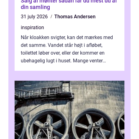
Salg af mønter sådan får du mest ud af
din samling
31 july 2026
Thomas Andersen
inspiration
Når kloakken svigter, kan det mærkes med
det samme. Vandet står højt i afløbet,
toilettet løber over, eller der kommer en
ubehagelig lugt i huset. Mange venter
desværre for længe, før de får hjælp, og...