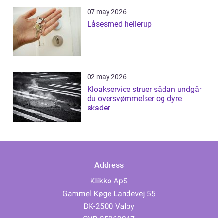
07 may 2026
Låsesmed hellerup
02 may 2026
Kloakservice struer sådan undgår
du oversvømmelser og dyre
skader
Address