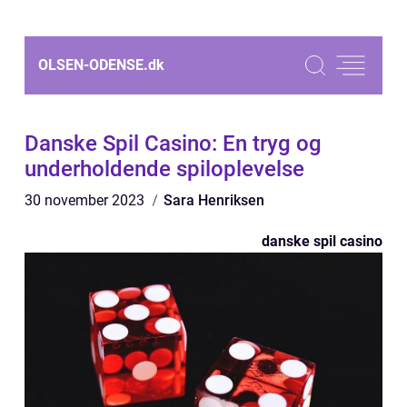
OLSEN-ODENSE.
dk
Danske Spil Casino: En tryg og
underholdende spiloplevelse
30 november 2023
Sara Henriksen
danske spil casino