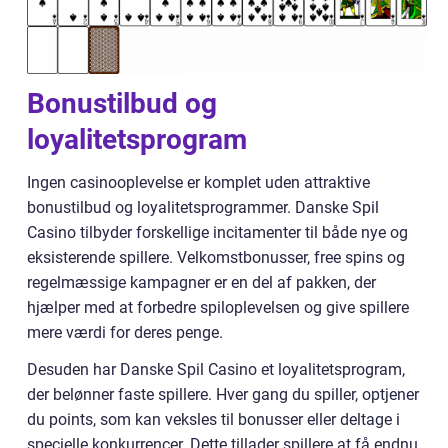
Bonustilbud og
loyalitetsprogram
Ingen casinooplevelse er komplet uden attraktive
bonustilbud og loyalitetsprogrammer. Danske Spil
Casino tilbyder forskellige incitamenter til både nye og
eksisterende spillere. Velkomstbonusser, free spins og
regelmæssige kampagner er en del af pakken, der
hjælper med at forbedre spiloplevelsen og give spillere
mere værdi for deres penge.
Desuden har Danske Spil Casino et loyalitetsprogram,
der belønner faste spillere. Hver gang du spiller, optjener
du points, som kan veksles til bonusser eller deltage i
specielle konkurrencer. Dette tillader spillere at få endnu