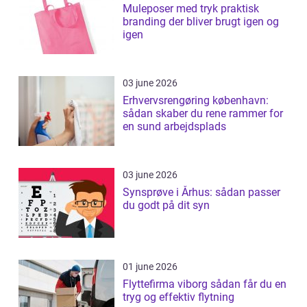
Muleposer med tryk praktisk
branding der bliver brugt igen og
igen
03 june 2026
Erhvervsrengøring københavn:
sådan skaber du rene rammer for
en sund arbejdsplads
03 june 2026
Synsprøve i Århus: sådan passer
du godt på dit syn
01 june 2026
Flyttefirma viborg sådan får du en
tryg og effektiv flytning