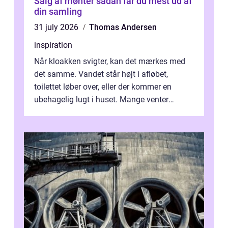
Salg af mønter sådan får du mest ud af
din samling
31 july 2026
Thomas Andersen
inspiration
Når kloakken svigter, kan det mærkes med
det samme. Vandet står højt i afløbet,
toilettet løber over, eller der kommer en
ubehagelig lugt i huset. Mange venter
desværre for længe, før de får hjælp, og...