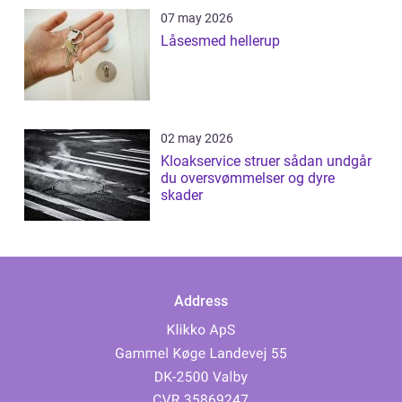
07 may 2026
Låsesmed hellerup
02 may 2026
Kloakservice struer sådan undgår
du oversvømmelser og dyre
skader
Address