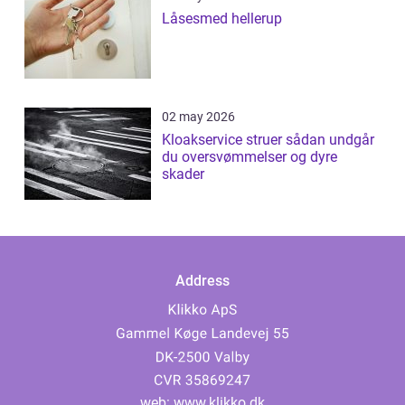
Låsesmed hellerup
02 may 2026
Kloakservice struer sådan undgår
du oversvømmelser og dyre
skader
Address
web:
www.klikko.dk