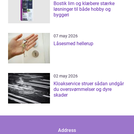
Bostik lim og klæbere stærke
løsninger til både hobby og
byggeri
07 may 2026
Låsesmed hellerup
02 may 2026
Kloakservice struer sådan undgår
du oversvømmelser og dyre
skader
Address