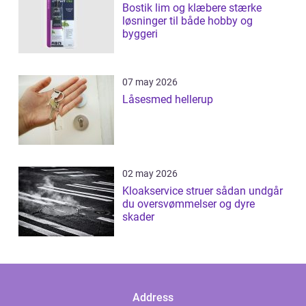
Bostik lim og klæbere stærke
løsninger til både hobby og
byggeri
07 may 2026
Låsesmed hellerup
02 may 2026
Kloakservice struer sådan undgår
du oversvømmelser og dyre
skader
Address