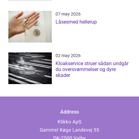
07 may 2026
Låsesmed hellerup
02 may 2026
Kloakservice struer sådan undgår
du oversvømmelser og dyre
skader
Address