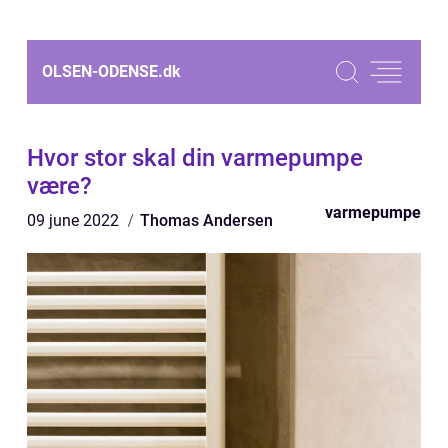
OLSEN-ODENSE.
dk
Hvor stor skal din varmepumpe
være?
varmepumpe
09 june 2022
Thomas Andersen