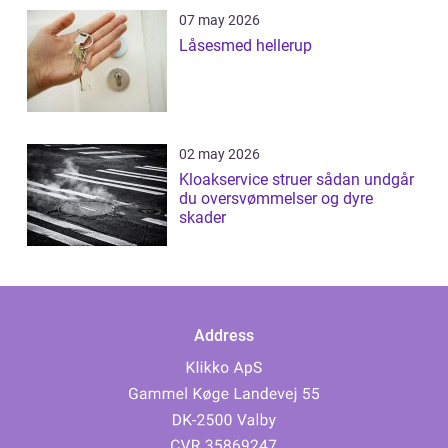
07 may 2026
Låsesmed hellerup
02 may 2026
Kloakservice struer sådan undgår
du oversvømmelser og dyre
skader
Address