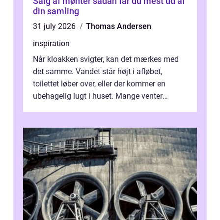
Salg af mønter sådan får du mest ud af
din samling
31 july 2026
Thomas Andersen
inspiration
Når kloakken svigter, kan det mærkes med
det samme. Vandet står højt i afløbet,
toilettet løber over, eller der kommer en
ubehagelig lugt i huset. Mange venter
desværre for længe, før de får hjælp, og...