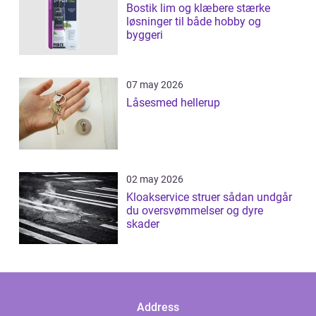
Bostik lim og klæbere stærke
løsninger til både hobby og
byggeri
07 may 2026
Låsesmed hellerup
02 may 2026
Kloakservice struer sådan undgår
du oversvømmelser og dyre
skader
Address