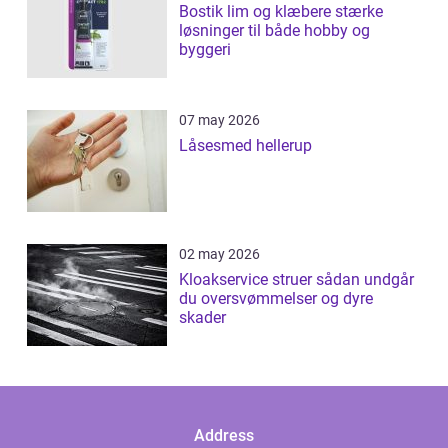
Bostik lim og klæbere stærke
løsninger til både hobby og
byggeri
07 may 2026
Låsesmed hellerup
02 may 2026
Kloakservice struer sådan undgår
du oversvømmelser og dyre
skader
Address