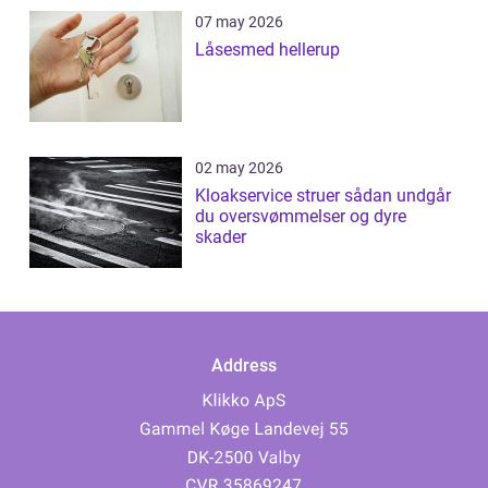
07 may 2026
Låsesmed hellerup
02 may 2026
Kloakservice struer sådan undgår
du oversvømmelser og dyre
skader
Address