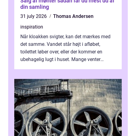
Salg af mønter sådan får du mest ud af
din samling
31 july 2026
Thomas Andersen
inspiration
Når kloakken svigter, kan det mærkes med
det samme. Vandet står højt i afløbet,
toilettet løber over, eller der kommer en
ubehagelig lugt i huset. Mange venter
desværre for længe, før de får hjælp, og...