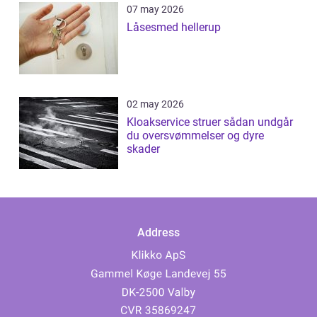
07 may 2026
Låsesmed hellerup
02 may 2026
Kloakservice struer sådan undgår
du oversvømmelser og dyre
skader
Address