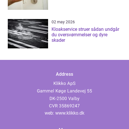
02 may 2026
Kloakservice struer sådan undgår
du oversvømmelser og dyre
skader
Address
web:
www.klikko.dk