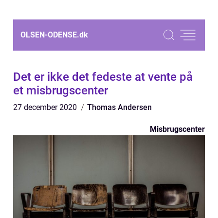
OLSEN-ODENSE.
dk
Det er ikke det fedeste at vente på
et misbrugscenter
27 december 2020
Thomas Andersen
Misbrugscenter