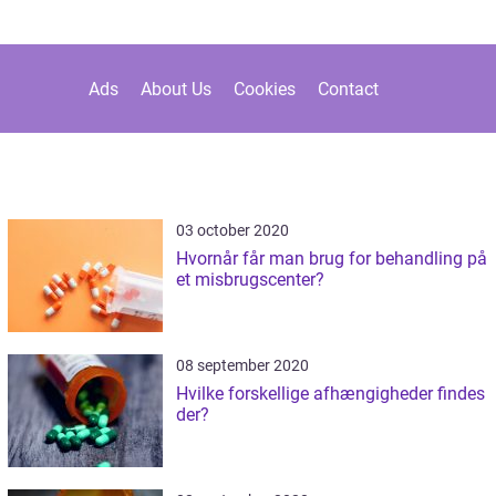
Ads
About Us
Cookies
Contact
03 october 2020
Hvornår får man brug for behandling på
et misbrugscenter?
08 september 2020
Hvilke forskellige afhængigheder findes
der?